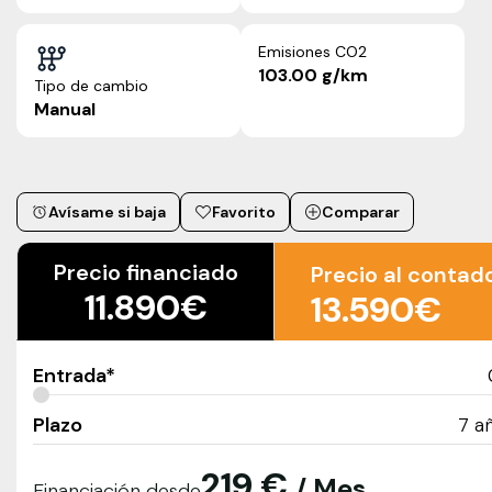
Emisiones CO2
103.00 g/km
Tipo de cambio
Manual
Avísame si baja
Favorito
Comparar
Precio financiado
Precio al contad
11.890€
13.590€
Entrada*
Plazo
7
a
219 €
/ Mes
Financiación desde