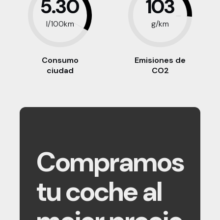
5.30
103
l/100km
g/km
Consumo
Emisiones de
ciudad
CO2
Compramos
tu coche al