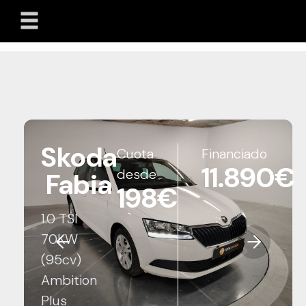
Skoda
Cuota
Financiado
11.890€
desde
Fabia
198€
1.0 TSI
70KW
(95cv)
Ambition
Plus