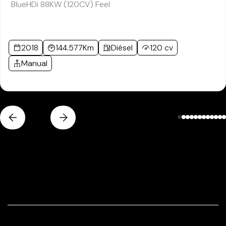
BlueHDi 88KW (120CV) Feel
2018
144.577Km
Diésel
120 cv
Manual