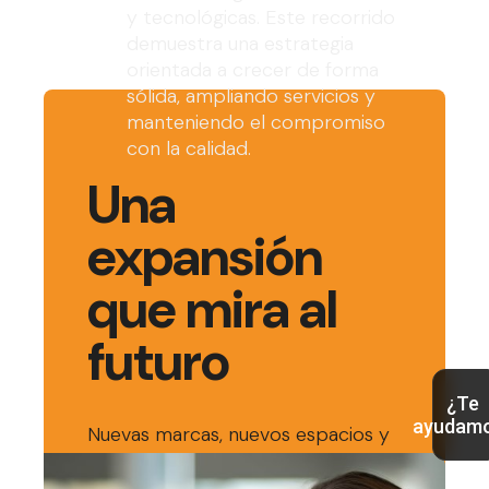
y tecnológicas. Este recorrido
demuestra una estrategia
orientada a crecer de forma
sólida, ampliando servicios y
manteniendo el compromiso
con la calidad.
Una
expansión
que mira al
futuro
¿Te
ayudam
Nuevas marcas, nuevos espacios y
una visión cada vez más amplia En
los últimos años, el grupo ha