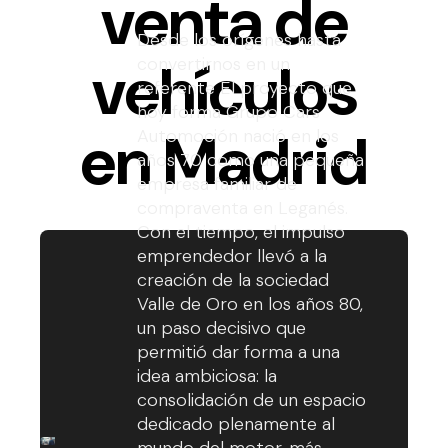
venta de
Desde los orígenes hasta
vehículos
convertirnos en un
referente El proyecto que
hoy forma Grupo Cars
en Madrid
Automoción nació en los
años 70 como una pequeña
empresa familiar de
compraventa en Leganés.
Con el tiempo, el impulso
emprendedor llevó a la
creación de la sociedad
Valle de Oro en los años 80,
un paso decisivo que
permitió dar forma a una
idea ambiciosa: la
consolidación de un espacio
dedicado plenamente al
mundo del motor, más