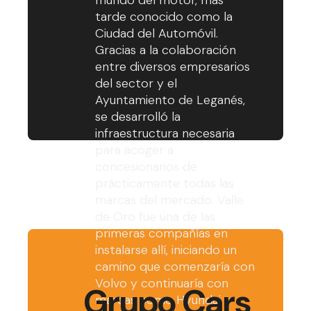
tarde conocido como la
Ciudad del Automóvil.
Gracias a la colaboración
entre diversos empresarios
del sector y el
Ayuntamiento de Leganés,
se desarrolló la
infraestructura necesaria
para acoger a
concesionarios de
prácticamente todas las
marcas del mercado. Valle
de Oro fue una de las
primeras compañías en
instalarse allí, iniciando un
camino que comenzaría con
Volvo y continuaría con
Grupo Cars
marcas como Hyundai y