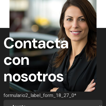
acelerado su transformación con la
apertura de múltiples
concesionarios y la integración de
nuevas marcas que refuerzan su
posicionamiento. La creación de
MG Albión Motor, el impulso de la
Contacta
división de vehículos de ocasión
con TOTALOCASION y la llegada
de marcas innovadoras como
con
OMODA & JAECOO o Xpeng
evidencian una apuesta por el
futuro de la movilidad. Las nuevas
nosotros
instalaciones inauguradas en
Alcorcón, Majadahonda y Leganés
complementan este crecimiento y
permiten ofrecer una experiencia
formulario2_label_form_18_27_0*
más completa a los clientes. Cada
nuevo paso es una muestra clara