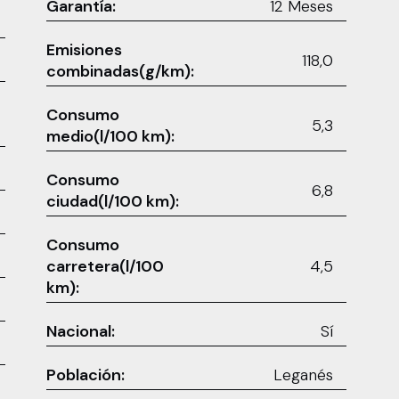
Garantía:
12 Meses
Emisiones
118,0
combinadas(g/km):
Consumo
5,3
medio(l/100 km):
Consumo
6,8
ciudad(l/100 km):
Consumo
carretera(l/100
4,5
km):
Nacional:
Sí
Población:
Leganés