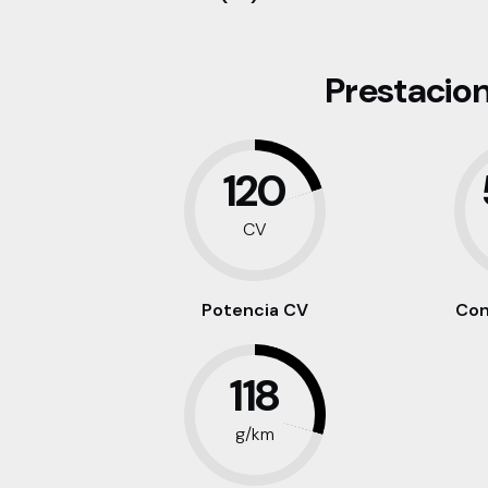
Prestacio
120
CV
Potencia CV
Con
118
g/km