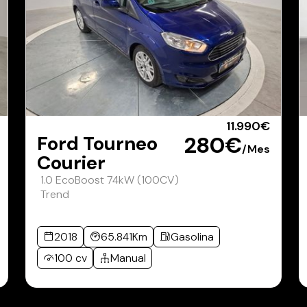
11.990€
Ford Tourneo
280€
/Mes
Courier
1.0 EcoBoost 74kW (100CV)
Trend
2018
65.841Km
Gasolina
100 cv
Manual